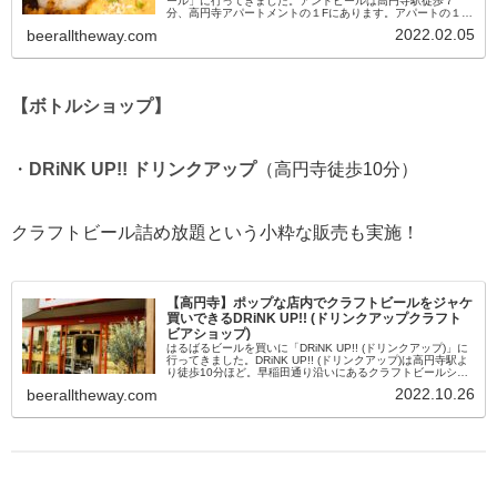
ール」に行ってきました。アンドビールは高円寺駅徒歩７
分、高円寺アパートメントの１Fにあります。アパートの１階
にブルーパブがあるなんて最高ですね！そもそもこの高円寺
2022.02.05
beeralltheway.com
アパートメントがとてもお...
【ボトルショップ】
・
DRiNK UP!! ドリンクアップ
（高円寺徒歩10分）
クラフトビール詰め放題という小粋な販売も実施！
【高円寺】ポップな店内でクラフトビールをジャケ
買いできるDRiNK UP!! (ドリンクアップクラフト
ビアショップ)
はるばるビールを買いに「DRiNK UP!! (ドリンクアップ)」に
行ってきました。DRiNK UP!! (ドリンクアップ)は高円寺駅よ
り徒歩10分ほど。早稲田通り沿いにあるクラフトビールショ
ップです。ポップな外観でオープンな雰囲気で入りや...
2022.10.26
beeralltheway.com