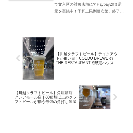
で文京区の対象店舗にてPaypay20％還
元を実施中！予算上限到達次第、終了予
定の為早めの来店をお勧めします。文京
区でクラフトビールを飲む・買うならま
ずはこちらの2店舗をしっかりおさえて
いれ...
【川越クラフトビール】テイクアウ
トが狙い目！COEDO BREWERY
THE RESTAURANTで限定ハウスエ
ールを飲んできた
【川越クラフトビール】角屋酒店
クレアモール店｜80種類以上のクラ
フトビールが揃う最強の角打ち酒屋