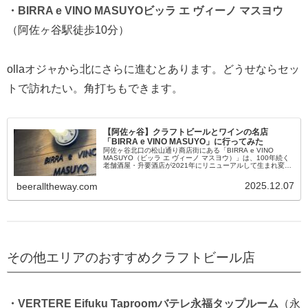
・BIRRA e VINO MASUYOビッラ エ ヴィーノ マスヨウ
（阿佐ヶ谷駅徒歩10分）
ollaオジャから北にさらに進むとあります。どうせならセッ
トで訪れたい。角打ちもできます。
【阿佐ヶ谷】クラフトビールとワインの名店
「BIRRA e VINO MASUYO」に行ってみた
阿佐ヶ谷北口の松山通り商店街にある「BIRRA e VINO
MASUYO（ビッラ エ ヴィーノ マスヨウ）」は、100年続く
老舗酒屋・升要酒店が2021年にリニューアルして生まれ変わ
ったビール＆ワイン専門店です。この松山通りは、NHKド
ラ...
2025.12.07
beeralltheway.com
その他エリアのおすすめクラフトビール店
・VERTERE Eifuku Taproomバテレ永福タップルーム
（永