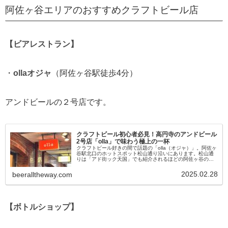
阿佐ヶ谷エリアのおすすめクラフトビール店
【ビアレストラン】
・
ollaオジャ
（阿佐ヶ谷駅徒歩4分）
アンドビールの２号店です。
クラフトビール初心者必見！高円寺のアンドビール
2号店「olla」で味わう極上の一杯
クラフトビール好きの間で話題の「olla（オジャ）」。阿佐ヶ
谷駅北口のホットスポット松山通り沿いにあります。松山通
りは「アド街ック天国」でも紹介されるほどの阿佐ヶ谷のオ
シャレストリート。ジェラートで有名なお店シンチェリータ
もこの通りにありま...
2025.02.28
beeralltheway.com
【ボトルショップ】