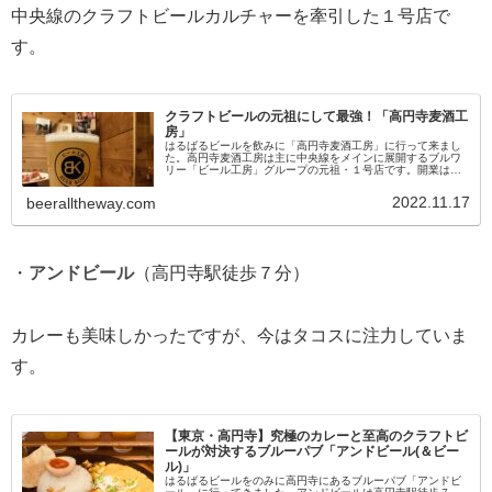
中央線のクラフトビールカルチャーを牽引した１号店で
す。
クラフトビールの元祖にして最強！「高円寺麦酒工
房」
はるばるビールを飲みに「高円寺麦酒工房」に行って来まし
た。高円寺麦酒工房は主に中央線をメインに展開するブルワ
リー「ビール工房」グループの元祖・１号店です。開業は
2010年。まさに、今のクラフトビールブームの先駆けともい
えるお店。高円寺麦酒工...
2022.11.17
beeralltheway.com
・
アンドビール
（高円寺駅徒歩７分）
カレーも美味しかったですが、今はタコスに注力していま
す。
【東京・高円寺】究極のカレーと至高のクラフトビ
ールが対決するブルーパブ「アンドビール(＆ビー
ル)」
はるばるビールをのみに高円寺にあるブルーパブ「アンドビ