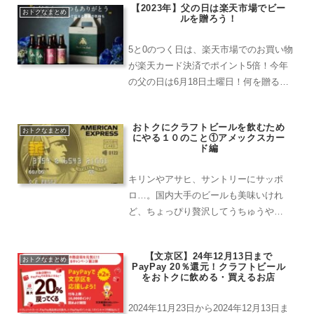
【2023年】父の日は楽天市場でビー
ナード通りは多くの店舗が出店してい
おトクなまとめ
ルを贈ろう！
て、地下ダンジョンと化...
5と0のつく日は、楽天市場でのお買い物
が楽天カード決済でポイント5倍！今年
の父の日は6月18日土曜日！何を贈るか
迷っているのでしたら、ビールを贈るの
はどうでしょう？ただのビールではな
おトクにクラフトビールを飲むため
く、スーパーやコンビニでは買えないち
おトクなまとめ
にやる１０のこと①アメックスカー
ょっといいクラフトビー...
ド編
キリンやアサヒ、サントリーにサッポ
ロ…。国内大手のビールも美味いけれ
ど、ちょっぴり贅沢してうちゅうや
WCB、バテレなどの国内クラフトビール
を飲みたいという方におすすめのお得な
【文京区】24年12月13日まで
方法をお教えしていきます。ぶっちゃ
おトクなまとめ
PayPay 20％還元！クラフトビール
け、お教えする方法はビールに限っ...
をおトクに飲める・買えるお店
2024年11月23日から2024年12月13日ま