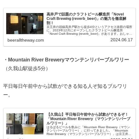
高井戸で話題のクラフトビール醸造所「Novel
Craft Brewing (reverb_beer)」の魅力を徹底解
剖！
京王井の頭線高井戸駅から徒歩4分というアクセス抜群の場所
に、2023年12月にオープンしたクラフトビール醸造所
「Novel Craft Brewing (reverb_beer)」があります。おしゃれ
なビアバー「Novel Craft」の姉...
2024.06.17
beeralltheway.com
・Mountain River Breweryマウンテンリバーブルワリー
（久我山駅徒歩5分）
平日毎日午前中から試飲ができる知る人ぞ知るブルワリ
ー。
【久我山】平日毎日午前中から試飲ができるぞ！
「Mountain River Brewery（マウンテンリバーブ
ルワリー）」
はるばるビールを飲みに「Mountain River Brewery（マウン
テンリバーブルワリー）」に行ってきました。「Mountain
River Brewery（マウンテンリバーブルワリー）」は京王井の
頭線久我山駅から徒歩5分ほどの距離...