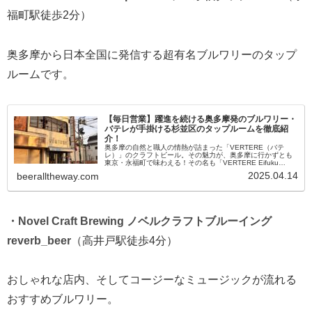
福町駅徒歩2分）
奥多摩から日本全国に発信する超有名ブルワリーのタップ
ルームです。
【毎日営業】躍進を続ける奥多摩発のブルワリー・
バテレが手掛ける杉並区のタップルームを徹底紹
介！
奥多摩の自然と職人の情熱が詰まった「VERTERE（バテ
レ）」のクラフトビール。その魅力が、奥多摩に行かずとも
東京・永福町で味わえる！その名も「VERTERE Eifuku
Taproom（バテレ永福タップルーム）」。2024年12月にオ
2025.04.14
beeralltheway.com
ー...
・Novel Craft Brewing ノベルクラフトブルーイング
reverb_beer
（高井戸駅徒歩4分）
おしゃれな店内、そしてコージーなミュージックが流れる
おすすめブルワリー。