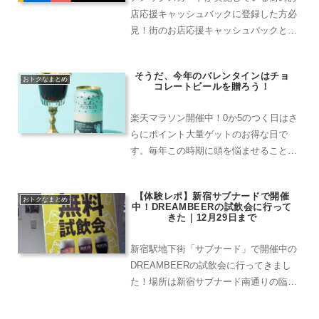
店応援キャッシュバックに登録した方必
見！街のお店応援キャッシュバックと
は、2022年9月19日まで対象店舗にて、
カードで支払うと20％キャッシュバック
そうだ、今年のバレンタインはチョ
するというもの。事前登録先着500,000
おトクなまとめ
コレートビールを贈ろう！
名様限定のお...
楽天マラソン開催中！0か5のつく日はさ
らにポイント大量ゲットのお得な日で
す。毎年この時期に頭を悩ませること。
それはバレンタインのプレゼントではな
いでしょうか。毎年のことはいえど、贈
【体験レポ】新宿サブナードで開催
り物に手抜きはしたくない、どうせなら
おトクなまとめ
中！DREAMBEERの試飲会に行って
ちょっとイイものを贈りた...
きた｜12月29日まで
新宿駅地下街「サブナード」で開催中の
DREAMBEERの試飲会に行ってきまし
た！場所は新宿サブナード南通りの臨時
店舗スペース。通りがけにふらっと寄れ
る、とてもオープンな雰囲気です。サブ