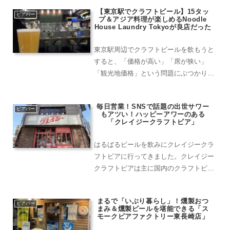
ームです。TDMとはTen Days Marketの
【東京駅でクラフトビール】15タッ
略だそうです。下北沢駅南...
ビアバー
プ＆アジア料理が楽しめるNoodle
House Laundry Tokyoが良店だった
東京駅周辺でクラフトビールを飲もうと
すると、「価格が高い」「席が狭い」
「観光地価格」という問題にぶつかりが
ちです。そんな中、グランスタ八重北エ
リアで“ちゃんと使える店”を見つけまし
毎日営業！SNSで話題の出世サワー
た。それが「Noodle House Laundry
ビアバー
もアツい！ハッピーアワーのある
Tok...
「クレイジークラフトビア」
はるばるビールを飲みにクレイジークラ
フトビアに行ってきました。クレイジー
クラフトビアは主に国内のクラフトビー
ルを提供するビアバー。クラフトビール
以外にも各種サワーもあり、出世サワー
まるで「いぶり暮らし」！燻製おつ
というおかわりすればするほど、グラス
ビアバー
まみ＆燻製ビールを堪能できる「ス
のサイズがあがっていくと...
モークビアファクトリー東長崎店」