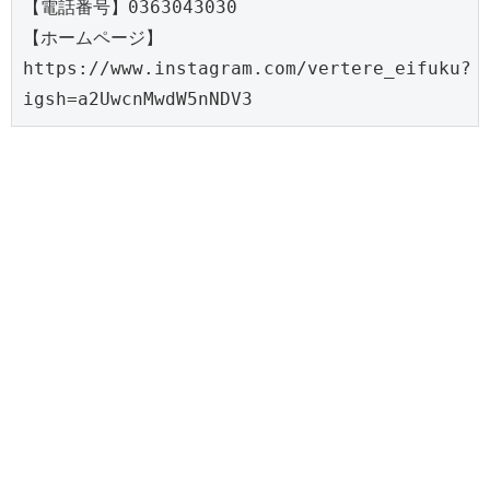
【電話番号】0363043030
【ホームページ】
https://www.instagram.com/vertere_eifuku?
igsh=a2UwcnMwdW5nNDV3