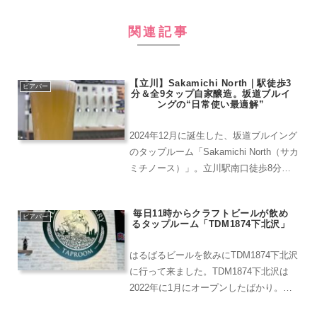
関連記事
【立川】Sakamichi North｜駅徒歩3
ビアバー
分＆全9タップ自家醸造。坂道ブルイ
ングの“日常使い最適解”
2024年12月に誕生した、坂道ブルイング
のタップルーム「Sakamichi North（サカ
ミチノース）」。立川駅南口徒歩8分の
坂道ブルイング（本店）に対して、こち
らは北口徒歩3分。どちらも気軽に立ち
毎日11時からクラフトビールが飲め
寄れるお店ですが、“立地とビール構
ビアバー
るタップルーム「TDM1874下北沢」
成”...
はるばるビールを飲みにTDM1874下北沢
に行って来ました。TDM1874下北沢は
2022年に1月にオープンしたばかり。横
浜にあるブルワリーTDM1874のタップル