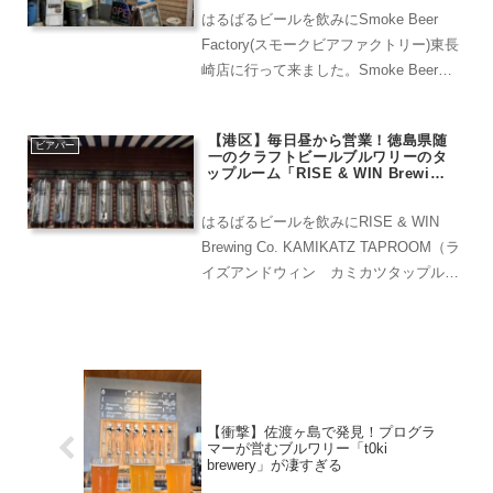
はるばるビールを飲みにSmoke Beer
Factory(スモークビアファクトリー)東長
崎店に行って来ました。Smoke Beer
Factory (スモークビアファクトリー)東長
崎店は西武池袋線東長崎駅北口より徒歩
【港区】毎日昼から営業！徳島県随
1分。燻製料理そして燻...
ビアバー
一のクラフトビールブルワリーのタ
ップルーム「RISE & WIN Brewing
Co. KAMIKATZ TAPROOM（ライズ
アンドウィン カミカツタップルー
はるばるビールを飲みにRISE & WIN
ム）」
Brewing Co. KAMIKATZ TAPROOM（ラ
イズアンドウィン カミカツタップルー
ム）に行ってきました。RISE & WIN
Brewing Co. KAMIKATZ TAPROOM...
【衝撃】佐渡ヶ島で発見！プログラ
マーが営むブルワリー「t0ki
brewery」が凄すぎる