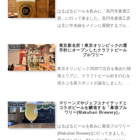
意。...
はるばるビールを飲みに「高円寺麦酒工
房」に行って来ました。高円寺麦酒工房
は主に中央線をメインに展開するブルワ
リー「ビール工房」グループの元祖・１
号店です。開業は2010年。まさに、今の
東京新名所！東京オリンピックの選
クラフトビールブームの先駆けともいえ
ブルワリー
手村にオープンしたクラフトビール
るお店。高円寺麦酒工...
ブルワリー
東京オリンピック2020で注目を集めた晴
海エリアに、クラフトビール好きの心を
揺さぶる新スポットが誕生しました。そ
の名も柴田屋酒店 晴海ビール醸造所で
す。「晴海ビール醸造所」は出来立ての
マリーンズやジェフユナイテッドと
クラフトビールを心ゆくまで味わえるブ
ブルワリー
コラボビールを醸造する「幕張ブル
ルワリーとレストラン...
ワリー(Makuhari Brewery)」
はるばるビールを飲みに幕張ブルワリー
(Makuhari Brewery)に行ってきました。