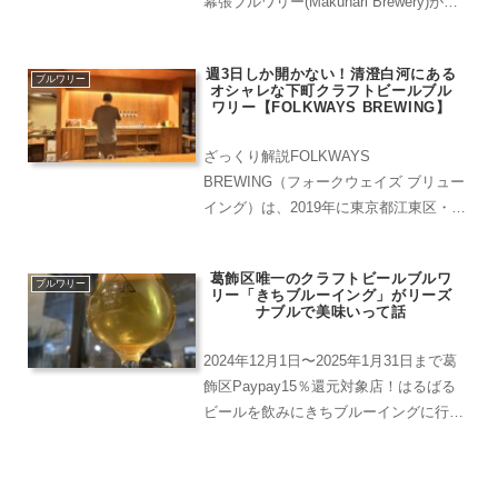
幕張ブルワリー(Makuhari Brewery)があ
るのはJR京葉線海浜幕張駅。マリンスタ
ジアムや幕張メッセ、三井アウトレット
週3日しか開かない！清澄白河にある
パークがある駅です。ラ...
ブルワリー
オシャレな下町クラフトビールブル
ワリー【FOLKWAYS BREWING】
ざっくり解説FOLKWAYS
BREWING（フォークウェイズ ブリュー
イング）は、2019年に東京都江東区・清
澄白河エリアに誕生したクラフトブルワ
リー＆バーで、週3日限定で営業する人
葛飾区唯一のクラフトビールブルワ
気店です。オーナー兼ブルワーの古沢さ
ブルワリー
リー「きちブルーイング」がリーズ
んが、モノづくり好き...
ナブルで美味いって話
2024年12月1日〜2025年1月31日まで葛
飾区Paypay15％還元対象店！はるばる
ビールを飲みにきちブルーイングに行っ
てきました。きちブルーイングは2022年
に開業。23年1月よりオリジナルのクラ
フトビールの醸造を開始したブルワリ