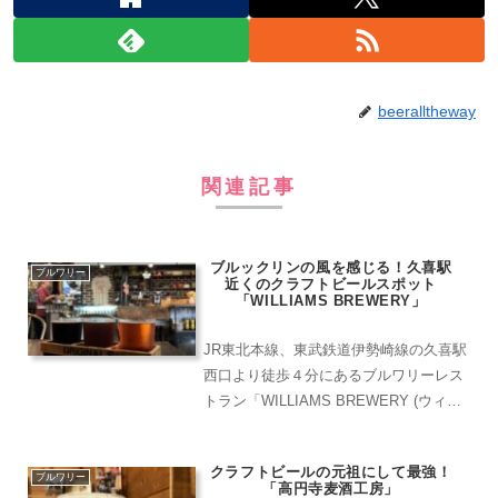
beeralltheway
関連記事
ブルックリンの風を感じる！久喜駅
ブルワリー
近くのクラフトビールスポット
「WILLIAMS BREWERY」
JR東北本線、東武鉄道伊勢崎線の久喜駅
西口より徒歩４分にあるブルワリーレス
トラン「WILLIAMS BREWERY (ウィリ
アムズ ブルックリン レストラン)」。お
店の外観からハイセンスでテンションが
クラフトビールの元祖にして最強！
上がります。お店の外にはテラス席を用
ブルワリー
「高円寺麦酒工房」