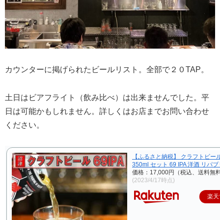
カウンターに掲げられたビールリスト。全部で２０TAP。
土日はビアフライト（飲み比べ）は出来ませんでした。平
日は可能かもしれません。詳しくはお店までお問い合わせ
ください。
【ふるさと納税】 クラフトビール
350ml セット 69 IPA 洋酒 リ
価格：17,000円（税込、送料無料
(2023/4/17時点)
楽天