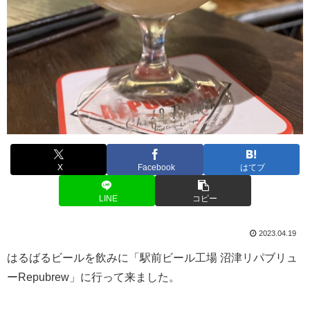
X
Facebook
はてブ
LINE
コピー
2023.04.19
はるばるビールを飲みに「駅前ビール工場 沼津リパブリュ
ーRepubrew」に行って来ました。