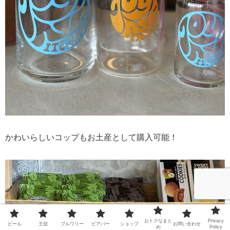
かわいらしいコップもお土産として購入可能！
おトクなまと
Privacy
ビール
王冠
ブルワリー
ビアバー
ショップ
お問い合わせ
め
Policy