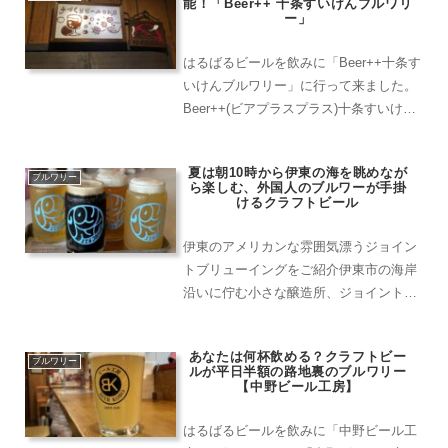
能！「Beer++ 十条すいけんブルワリ
ルワリー。帰路へ向か...
ー」
はるばるビールを飲みに「Beer++十条す
いけんブルワリー」に行って来ました。
Beer++(ビアプラスプラス)十条すいけん
ブルワリーはJR埼京線十条駅徒歩2分ほ
どの距離にあります。線路沿いの小道を
夏は朝10時から伊東の海を眺めなが
煌々と照らす吸い込まれそうな照明。す
ブルワリー
ら楽しむ、外国人のブルワーが手掛
いけんブ...
けるクラフトビール
伊東のアメリカンな雰囲気漂うジョイン
トブリューイングをご紹介伊東市の海岸
沿いに佇む小さな醸造所、ジョイントブ
リューイング。地元の人々に愛されるこ
のクラフトビールの聖地をご紹介しま
あなたは何杯飲める？クラフトビー
す。ここの信号を右折！伊豆の海を望む
ブルワリー
ルが平日半額の路地裏のブルワリー
絶景ロケーションジョイント...
【中野ビール工房】
はるばるビールを飲みに「中野ビール工