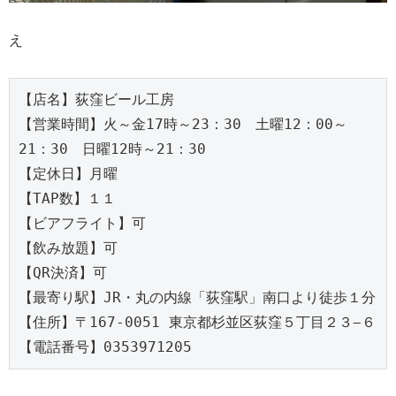
え
【店名】荻窪ビール工房

【営業時間】火～金17時～23：30　土曜12：00～
21：30　日曜12時～21：30

【定休日】月曜

【TAP数】１１

【ビアフライト】可

【飲み放題】可

【QR決済】可

【最寄り駅】JR・丸の内線「荻窪駅」南口より徒歩１分

【住所】〒167-0051 東京都杉並区荻窪５丁目２３−６

【電話番号】0353971205