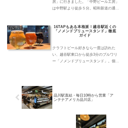
房」に行きました。「中野ビール工房」
は中野駅より徒歩５分。昭和新道の通り
にあります。こちらの看板を目印に左
折！飲み屋が連なるディープな通りを左
16TAPもある本格派！越谷駅近くの
折したドン付きにあるのがこのお店。ビ
ブルワリー
「ノメンドブリュースタンド」徹底
ール工房は中央線沿線や祖師...
ガイド
クラフトビール好きなら一度は訪れた
い、越谷駅東口から徒歩3分のブルワリ
ー「ノメンドブリュースタンド」。個性
豊かなビールと落ち着いた雰囲気で、初
心者から上級者まで楽しめるお店です。
「ノメンド」の名前の由来とは？店名の
「ノメンド」は栃木の佐野弁...
品川駅直結・毎日10時から営業「ア
ンテナアメリカ品川店」