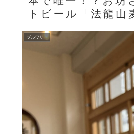
本で唯一！？お坊
トビール「法龍山
ブルワリー