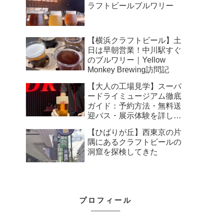
ラフトビールブルワリー
【横浜クラフトビール】土
日は早朝営業！中川駅すぐ
のブルワリー｜Yellow
Monkey Brewing訪問記
【大人の工場見学】スーパ
ードライミュージアム徹底
ガイド：予約方法・無料送
迎バス・展示体験を詳しく
解説
【ひばりが丘】西東京の片
隅にあるクラフトビールの
洞窟を探検してきた
プロフィール