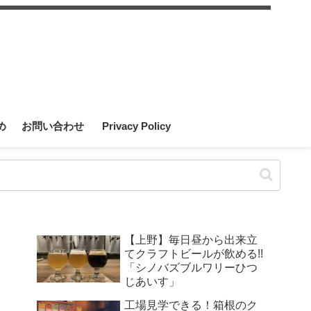
め
お問い合わせ
Privacy Policy
【上野】毎日昼から出来立
てクラフトビールが飲める!!
「シノバズブルワリーひつ
じあいす」
工場見学できる！箱根のク