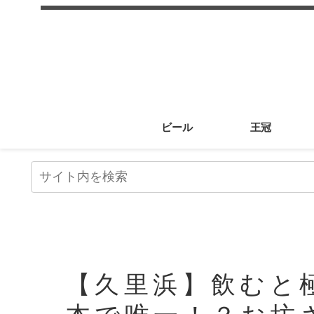
ビール
王冠
【久里浜】飲むと