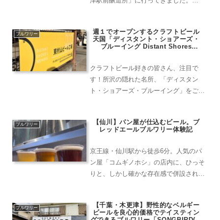
津駅前醸造所」に行ってきました。
「MASTERS BREWING(マスターズブリ
ューイング)沼津駅前醸造所」はJR東海
週１でオープンするクラフトビール
道線沼津駅より徒歩2分。アクセス抜群
ブルワリー
天国「ディスタント・ショアーズ・
で...
ブルーイング Distant Shores
Brewing 」
クラフトビール好きの皆さん、注目で
す！所沢の隠れた名所、「ディスタン
ト・ショアーズ・ブルーイング」をご存
知ですか？この醸造所に隣接するタップ
ルームは、毎週日曜日だけオープンする
【仙川】パン屋が仕込むビール。ブ
秘密の楽園なんです。週末の贅沢、ブル
ブルワリー
レッドエールブルワリー体験記
ワリー直送のフレッシュビール...
京王線・仙川駅から徒歩6分。人気のパ
ン屋「コムギノホシ」の店内に、ひっそ
りと、しかし確かな存在感で併設されて
いるのがブレッドエールブルワリーで
す。店内には、バゲットや食パン、惣菜
【千葉・木更津】野性的なベルギー
パンまで、バリエーション豊富でどれも
ブルワリー
ビールを良心的価格でテイスティン
美味しそうなパンがずらり。...
グできるブルワリー「SONGBIRD(ソ