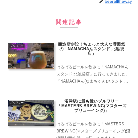
beeralltheway
関連記事
醸造所併設！ちょっと大人な雰囲気
ブルワリー
の「NAMACHAんスタンド 北池袋
店」
はるばるビールを飲みに「NAMACHAん
スタンド 北池袋店」に行ってきました。
「NAMACHAん(なまちゃん)スタンド 北
池袋店」は東武東上線「北池袋駅」から
徒歩５分の距離にあります。豊島区に展
沼津駅に最も近いブルワリー
開する自家製クラフトビールNAMACHA
ブルワリー
「MASTERS BREWING(マスターズ
んの最...
ブリューイング)」
はるばるビールを飲みに「MASTERS
BREWING(マスターズブリューイング)沼