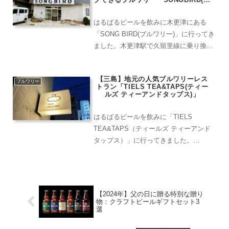
ングバード)」
はるばるビールを飲みに木更津にある
「SONG BIRD(ブルワリー)」に行ってき
ました。木更津駅で久留里線に乗り換え
て2駅「上総清川駅」より徒歩6分ほどの
場所にあります。久留里線の電車は自分
【三島】地元の人気ブルワリーレス
でドアの開け閉めをしなければならず、
ブルワリー
トラン「TIELS TEA&TAPS(ティー
旅情気分を味わ...
ルズ ティーアンドタップス)」
はるばるビールを飲みに「TIELS
TEA&TAPS（ティールズ ティーアンド
タップス）」に行ってきました。
「TIELS TEA&TAPS（ティールズ ティ
ーアンドタップス）」はJR東海道線三島
駅から徒歩10分ほどにあります。瀟洒な
外観。も...
【2024年】父の日に贈る特別な贈り
物：クラフトビールギフトセット3
選