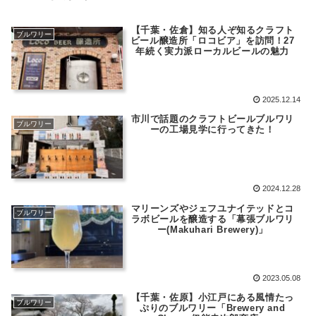
【千葉・佐倉】知る人ぞ知るクラフト
ブルワリー
ビール醸造所「ロコビア」を訪問！27
年続く実力派ローカルビールの魅力
2025.12.14
市川で話題のクラフトビールブルワリ
ブルワリー
ーの工場見学に行ってきた！
2024.12.28
マリーンズやジェフユナイテッドとコ
ブルワリー
ラボビールを醸造する「幕張ブルワリ
ー(Makuhari Brewery)」
2023.05.08
【千葉・佐原】小江戸にある風情たっ
ブルワリー
ぷりのブルワリー「Brewery and