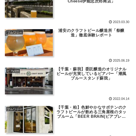
Cheese伊能忠次郎商店」
2023.03.30
浦安のクラフトビール醸造所「祭醸
ブルワリー
造」徹底体験レポート
2025.06.19
【千葉・蘇我】委託醸造のオリジナル
ビアバー
ビールが充実しているビアバー「潮風
ブルースタンド蘇我」
2022.04.14
【千葉・柏】色鮮やかなサボテンのク
ブルワリー
ラフトビールが飲める三角屋根のタッ
プルーム「BEER BRAIN(ビアブレイ
ン)」