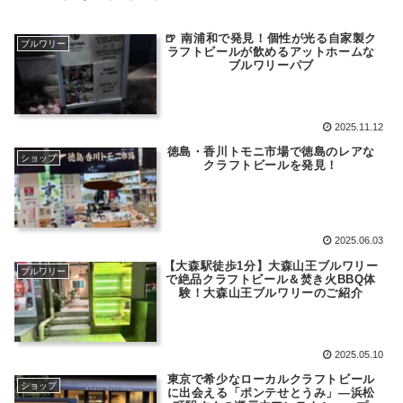
🍺 南浦和で発見！個性が光る自家製ク
ブルワリー
ラフトビールが飲めるアットホームな
ブルワリーパブ
2025.11.12
徳島・香川トモニ市場で徳島のレアな
ショップ
クラフトビールを発見！
2025.06.03
【大森駅徒歩1分】大森山王ブルワリー
ブルワリー
で絶品クラフトビール＆焚き火BBQ体
験！大森山王ブルワリーのご紹介
2025.05.10
東京で希少なローカルクラフトビール
ショップ
に出会える「ポンテせとうみ」―浜松