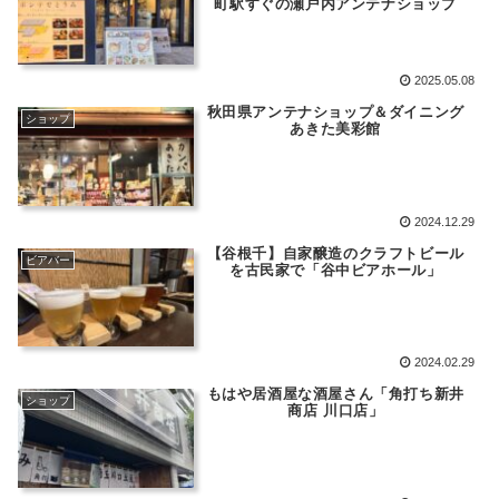
町駅すぐの瀬戸内アンテナショップ
2025.05.08
秋田県アンテナショップ＆ダイニング
ショップ
あきた美彩館
2024.12.29
【谷根千】自家醸造のクラフトビール
ビアバー
を古民家で「谷中ビアホール」
2024.02.29
もはや居酒屋な酒屋さん「角打ち新井
ショップ
商店 川口店」