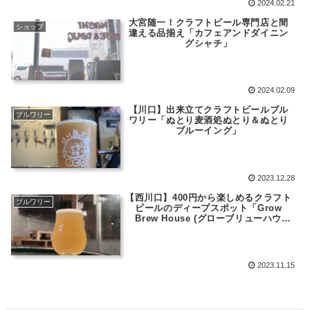
2024.02.21
大宮随一！クラフトビール専門店と間
ショップ
違える品揃え「カフェアンドダイニン
グシャチ」
2024.02.09
【川口】出来立てクラフトビールブル
ブルワリー
ワリー「ぬとり麦酒処ぬとり＆ぬとり
ブルーイング」
2023.12.28
【西川口】400円から楽しめるクラフト
ブルワリー
ビールのディープスポット「Grow
Brew House (グローブリューハウ
ス)」
2023.11.15