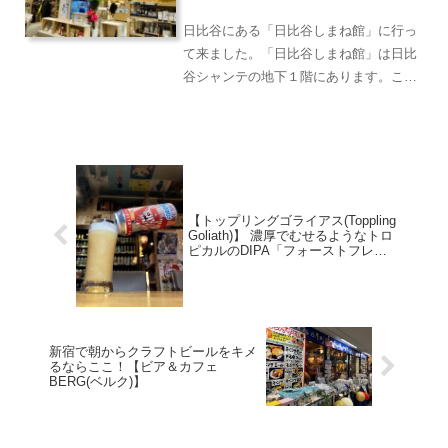
ョップ「日比谷しまね館」
日比谷にある「日比谷しまね館」に行っ
て来ました。「日比谷しまね館」は日比
谷シャンテの地下１階にあります。この
お店は2020年にオープンしたばかりの出
来立てほやほやのアンテナショップ。店
名通り、島根県にまつわる名産品が所狭
しと並んでおり、観光...
【トップリングゴライアス(Toppling
Goliath)】 濃厚でむせるようなトロ
ピカルのDIPA「フォーストフレア
(Forced Flair)」
新宿で朝からクラフトビールをキメ
るならここ！【ビア＆カフェ
BERG(ベルク)】