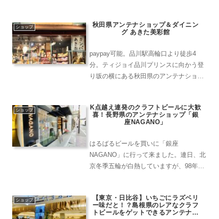
ップ。といっても、ほぼ日比谷ですね。
ゴジラ像の近くにあります。お店に入る
秋田県アンテナショップ＆ダイニン
と、さつま揚げの香ばしい匂いが漂って
ショップ
グ あきた美彩館
きますね。ボンタン飴やか...
paypay可能。品川駅高輪口より徒歩4
分。ティジョイ品川プリンスに向かう登
り坂の横にある秋田県のアンテナショッ
プ。秋田県のクラフトビールはあくらビ
ール、田沢湖ビール、そしてHOPDOG
K点越え連発のクラフトビールに大歓
BREWINGを取り揃えていて全部で12液
ショップ
喜！長野県のアンテナショップ「銀
種ほどがラ...
座NAGANO」
はるばるビールを買いに「銀座
NAGANO」に行って来ました。連日、北
京冬季五輪が白熱していますが、98年の
開催地・長野のアンテナショップはどう
なのか。選りすぐりのクラフトビールが
【東京・日比谷】いちごにラズベリ
きっとあるはずです！はい、店構えがハ
ショップ
ー味だと！？島根県のレアなクラフ
イセンス。絶対、いいビール...
トビールをゲットできるアンテナシ