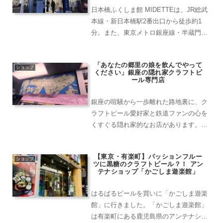
日本橋ふくしま館 MIDETTEは、JR総武
本線・新日本橋駅2番出口から徒歩約1
分。また、東京メトロ銀座線・半蔵門線
の三越前駅A8出口から徒歩約3分、JR神
田駅南口から徒歩約5分と、複数の駅か
「あなたの郷里の娘を飲んでやって
らアクセスしやすい立地にあります。福
ショップ
ください」銀座の隠れ家クラフトビ
島といえば、...
ール専門店
銀座の喧騒から一歩離れた路地裏に、ク
ラフトビール愛好家と鉄道ファンの心を
くすぐる隠れ家的なお店があります。場
所が分かりづらいのですが、予約が取れ
ないことで有名な焼肉屋東京園の隣にあ
【東京・有楽町】パッションフルー
ります。「337Ale（サンサンナナエー
ショップ
ツに黒糖のクラフトビール？！ アン
ル）」は、まるで30...
テナショップ「かごしま遊楽館」
はるばるビールを買いに「かごしま遊楽
館」に行きました。「かごしま遊楽館」
は有楽町にある鹿児島県のアンテナショ