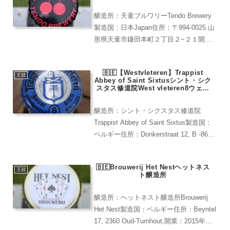
醸造所：天童ブルワリーTendo Brewery
製造国：日本Japan住所：〒994-0025 山
形県天童市鎌田本町２丁目２−２１開
業：1999年レア度：★★★★（おいしい
山形プラザで購入)天使のさくらんぼさく
🇧🇪【Westvleteren】Trappist
らんぼの王様“佐藤錦”を贅沢に...
王冠
Abbey of Saint Sixtusシント・シク
スタス修道院West vleteren8ウェス
トフレテン8
醸造所：シント・シクスタス修道院
Trappist Abbey of Saint Sixtus製造国：
ベルギー住所：Donkerstraat 12, B -8640
Westvleteren開業：1831年レア度：
★★★★★(現地でしか買えな...
🇧🇪Brouwerij Het Nestヘットネス
王冠
ト醸造所
醸造所：ヘットネスト醸造所Brouwerij
Het Nest製造国：ベルギー住所：Beyntel
17, 2360 Oud-Turnhout,開業：2015年レ