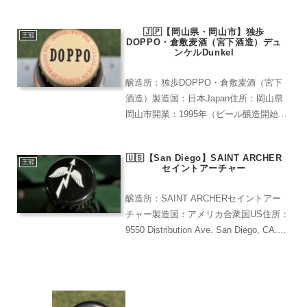
ア度：★★★★（すがやで購
入)KoekeDamコークダム柑橘系のフレー
🇯🇵【岡山県・岡山市】独歩
バー。青...
王冠
DOPPO・倉敷麦酒（宮下酒造）デュ
ンケルDunkel
醸造所：独歩DOPPO・倉敷麦酒（宮下
酒造）製造国：日本Japan住所：岡山県
岡山市開業：1995年（ビール醸造開始）
レア度：★★★(アンテナショップやクラ
フトビール専門店で見かける)【お試し】
🇺🇸【San Diego】SAINT ARCHER
【送料込み】【期間限定】地ビール独歩
王冠
セイントアーチャー
選べる3...
醸造所：SAINT ARCHERセイントアー
チャー製造国：アメリカ合衆国US住所：
9550 Distribution Ave. San Diego, CA.開
業：２０１３年レア度：ー(生産終了のた
め、手に入らない)セイントアーチャー・
ブリュ...