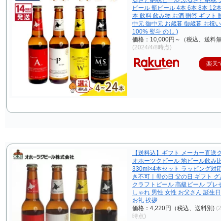
るさと納税ビール ふるさと納税 
ビール 瓶ビール 4本 6本 8本 12本 
本 飲料 飲み物 お酒 贈答 ギフト 
中元 御中元 お歳暮 御歳暮 お祝い
100% 熨斗 のし )
価格：10,000円～（税込、送料無
(2024/4/8時点)
楽天
【送料込】ギフト メーカー直送
オホーツクビール 地ビール飲み
330ml×4本セット ラッピング対
き不可｜母の日 父の日 ギフト グ
クラフトビール 高級ビール プレ
しゃれ 男性 女性 お父さん 誕生日
お礼 挨拶
価格：4,220円（税込、送料別)
(
時点)