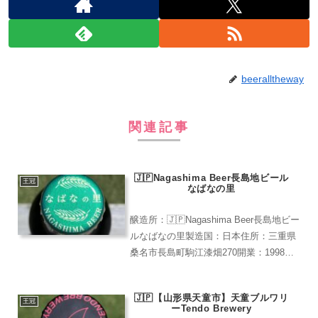
beeralltheway
関連記事
🇯🇵Nagashima Beer長島地ビール
王冠
なばなの里
醸造所：🇯🇵Nagashima Beer長島地ビー
ルなばなの里製造国：日本住所：三重県
桑名市長島町駒江漆畑270開業：1998年
レア度：★★★★（ビアEXPO2025で購
入）ピルスナー日本の第１次地ビールブ
🇯🇵【山形県天童市】天童ブルワリ
ームである1998年に創業。本場ド...
王冠
ーTendo Brewery