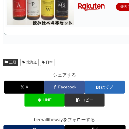
楽天
王冠
北海道
日本
シェアする
X
Facebook
はてブ
LINE
コピー
beerallthewayをフォローする