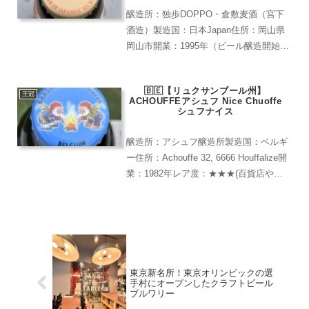
醸造所：独歩DOPPO・倉敷麦酒（宮下
酒造）製造国：日本Japan住所：岡山県
岡山市開業：1995年（ビール醸造開始）
レア度：★★★(アンテナショップやクラ
フトビール専門店で見かける)【お試し】
🇧🇪【リュクサンブール州】
【送料込み】【期間限定】地ビール独歩
王冠
ACHOUFFEアシュフ Nice Chuoffe
選べる3...
シュフナイス
醸造所：アシュフ醸造所製造国：ベルギ
ー住所：Achouffe 32, 6666 Houffalize開
業：1982年レア度：★★★(百貨店やビ
ール専門店で購入可能)滑らかな舌触り。
スパイスとカラメルそしてオレンジのよ
うな甘酸っぱさも感じる複...
東京新名所！東京オリンピックの選
手村にオープンしたクラフトビール
ブルワリー