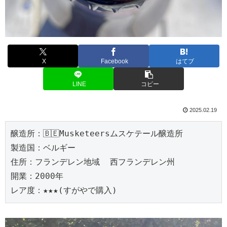
X
Facebook
はてブ
LINE
コピー
2025.02.19
醸造所：🇧🇪Musketeersムスケテール醸造所
製造国：ベルギー
住所：フランデレン地域  西フランデレン州
開業：2000年
レア度：★★★(すがやで購入)