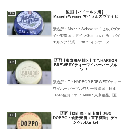
ハセガワ本店で購入)プヤラはエストニア
の首都タリンに２０１１年にオープンし
🇩🇪【バイエルン州】
たブルワリー。ビ...
王冠
MaiselsWeisse マイセルズヴァイセ
醸造所：MaiselsWeisse マイセルズヴァ
イセ製造国：ドイツGermany住所：バイ
エルン州開業：1887年インポーター：廣
島レア度：★★★(大きめの酒屋、スーパ
ーで見かける)ドイツのバイエルンにある
🇯🇵【東京都品川区】T.Y.HARBOR
ヴァイツェン専門の醸造所マイゼル...
王冠
BREWERYティーワイハーバーブル
ワリー
醸造所：T.Y.HARBOR BREWERYティー
ワイハーバーブルワリー製造国：日本
Japan住所：〒140-0002 東京都品川区東
品川２丁目１−３開業：1997年レア度：
★★★（クラフトビール専門店で購入)
🇯🇵【岡山県・岡山市】独歩
王冠
DOPPO・倉敷麦酒（宮下酒造）デュ
ンケルDunkel