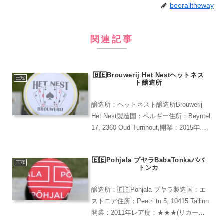
beeralltheway
関連記事
🇧🇪Brouwerij Het Nestヘットネス
王冠
ト醸造所
醸造所：ヘットネスト醸造所Brouwerij
Het Nest製造国：ベルギー住所：Beyntel
17, 2360 Oud-Turnhout,開業：2015年レ
ア度：★★★★（すがやで購
入)KoekeDamコークダム柑橘系のフレー
🇪🇪Pohjala プヤラBabaTonkaババ
バー。青...
王冠
トンカ
醸造所：🇪🇪Pohjala プヤラ製造国：エ
ストニア住所：Peetri tn 5, 10415 Tallinn
開業：2011年レア度：★★★(リカーズ