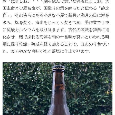
※「たましお」・・・
潮を汲んで焚いた藻塩たましお。大
国主命と少彦名命が、国造りの策を練ったと伝わる「静之
窟」。その傍らにある小さな小屋で新月と満月の日に潮を
汲み、塩を焚く。海水をじっくり焚きつめ、手作業で丁寧
に硫酸カルシウムを取り除きます。古代の製法を独自に進
化させ、磯で採れる海藻を旬の一番味が良いといわれる時
期に採り乾燥・熟成を経て加えることで、ほんのり色づい
た、まろやかな旨味がある藻塩に仕上がります。