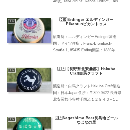
48號, Taiyi 3rd St, Rende District, Tainan
City, 台湾 717開業：2014年レア度：
★★★★...
🇩🇪Erdinger エルディンガー
王冠
Pikantusピカントゥス
醸造所：エルディンガーErdinger製造
国：ドイツ住所：Franz-Brombach-
Straße 1, 85435 Erding開業：1886年レ
ア度：★★★★(高崎屋商店で購入)エル
ディンガー至極の食前酒ワイングラスで
🇯🇵【長野県北安曇郡】Hakuba
楽しむプレミアム...
王冠
Craft白馬クラフト
醸造所：白馬クラフトHakuba Craft製造
国：日本Japan住所：〒399-9422 長野県
北安曇郡小谷村千国乙１２８４０−１開
業：2021年レア度：★★★（通販で購入
可能)Awayuki3.5%とライトなヴァイツェ
🇯🇵Nagashima Beer長島地ビール
ン。エステル臭も控...
王冠
なばなの里