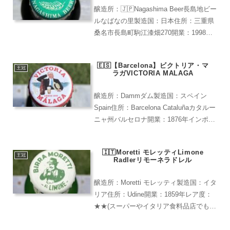
醸造所：🇯🇵Nagashima Beer長島地ビー
ルなばなの里製造国：日本住所：三重県
桑名市長島町駒江漆畑270開業：1998年
レア度：★★★★（ビアEXPO2025で購
入）ピルスナー日本の第１次地ビールブ
🇪🇸【Barcelona】ビクトリア・マ
ームである1998年に創業。本場ド...
王冠
ラガVICTORIA MALAGA
醸造所：Dammダム製造国：スペイン
Spain住所：Barcelona Cataluñaカタルー
ニャ州バルセロナ開業：1876年インポー
ター：株式会社都光レア度：
★★★★（百貨店で購入)クリスピーなラ
🇮🇹Moretti モレッティLimone
ガー。ビクトリア・ビールはサッカース
王冠
Radlerリモーネラドレル
ペイ...
醸造所：Moretti モレッティ製造国：イタ
リア住所：Udine開業：1859年レア度：
★★(スーパーやイタリア食料品店でも購
入可能)＜MORETTI＞1859年に創立され
たイタリアで最も古い歴史を持つビール