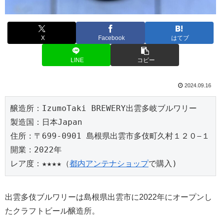
X
Facebook
はてブ
LINE
コピー
2024.09.16
醸造所：IzumoTaki BREWERY出雲多岐ブルワリー
製造国：日本Japan
住所：〒699-0901 島根県出雲市多伎町久村１２０−１
開業：2022年
レア度：★★★★（
都内アンテナショップ
で購入)
出雲多伎ブルワリーは島根県出雲市に2022年にオープンし
たクラフトビール醸造所。