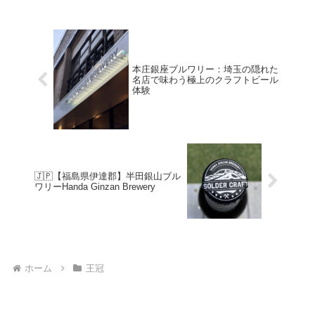
メーカーのひとつ。オーストリア...
本庄銀座ブルワリー：埼玉の隠れた
名店で味わう極上のクラフトビール
体験
🇯🇵【福島県伊達郡】半田銀山ブル
ワリーHanda Ginzan Brewery
ホーム
王冠