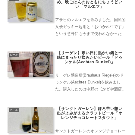
め。晩ごはんのおともにちょうどい
しています。...
い「マルエフ」
アサヒのマルエフを飲みました。国民的
女優ガッキー起用と「おつかれ生です」
という意外にも今まで使われなかったキ
ャッチ―なコピーで大ヒット中のビー
ル。発売当初、秒でスーパーやコンビニ
【リーゲレ】寒い日に温かい鍋と一
から消えたので、今回は「見つけ次第買
ビール
緒にまったり飲みたいビール「ドゥ
う」スタンスでコンビニでゲ...
ンケル(Aechtes Dunkel)」
リーゲレ醸造所(Brauhaus Riegele)のド
ゥンケル(Aechtes Dunkel)を飲みまし
た。購入したのは中野の【かどや酒店】
です。瓶ビールパラダイスですので是
非！リーゲレ醸造所はドイツのバイエル
【サンクトガーレン】ほろ苦い想い
ン州南西部にあるアウグスブルク...
ビール
出がよみがえるクラフトビール「オ
レンジチョコレートスタウト」
サンクトガーレンのオレンジチョコレー