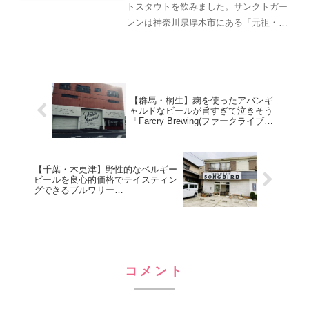
トスタウトを飲みました。サンクトガー
レンは神奈川県厚木市にある「元祖・地
ビール」のブルワリー。90年代後半に規
制緩和により、日本で地ビールブームが
起こるよりも前に誕生。規制があるな
ら、アメリカで造ってそれ...
【群馬・桐生】麹を使ったアバンギ
ャルドなビールが旨すぎて泣きそう
「Farcry Brewing(ファークライブル
イーング)」
【千葉・木更津】野性的なベルギー
ビールを良心的価格でテイスティン
グできるブルワリー
「SONGBIRD(ソングバード)」
コメント