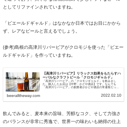
としてリファインされていますね。
「ビエールドギャルド」はなかなか日本ではお目にかから
ず、レアなビールと言えるでしょう。
(参考)島根の高津川リバービアがクロモジを使った「ビエー
ルドギャルド」を作っていますね。
【高津川リバービア】リラックス効果をもたらすハ
ーバルなクラフトビール「クロモジギャルド」
「高津川リバービア」の「クロモジギャルド」を飲みまし
た。購入したお店は【中野・かどや酒店】です。なんでも
「高津川リバービア」の創業者がかどや酒店の常連客だった
そうな。人の縁は大事ですね。さて、こちらの「クロモジギ
ャルド」。ビエールドギャルド...
2022.02.10
beeralltheway.com
飲んでみると、麦本来の旨味、芳醇なコク、そして力強さ
のバランスが非常に秀逸で、世界一の味わいも納得の仕上