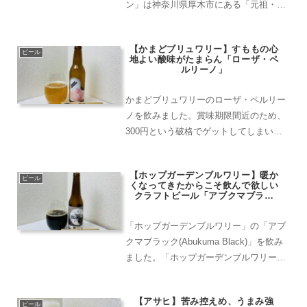
ン」は神奈川県厚木市にある「元祖・地
ビール」の醸造所。2021年には本厚木駅
すぐのところに、初のタップルームをオ
【かまどブリュワリー】すももの心
ープンしました。全20種のビアフライト
ビール
地よい酸味がたまらん「ローザ・ペ
ができるのでおススメ...
ルリーノ」
かまどブリュワリーのローザ・ペルリー
ノを飲みました。賞味期限間近のため、
300円という破格でゲットしてしまいま
した。かまどブリュワリーは岐阜県瑞浪
市釜戸町にＵターンした東 恵理子さんが
【ホップガーデンブルワリー】暖か
立ち上げたブルワリー。２０２０年に創
ビール
くなってきたからこそ飲んで欲しい
業するやいなや、押し...
クラフトビール「アブクマブラッ
ク」
「ホップガーデンブルワリー」の「アブ
クマブラック(Abukuma Black)」を飲み
ました。「ホップガーデンブルワリー」
は福島県の阿武隈高原にある自然公園
「グリーンパーク都路」の中にある醸造
【アサヒ】苦み控えめ、うまみ強
所。自ら栽培したホップでビールを醸造
ビール