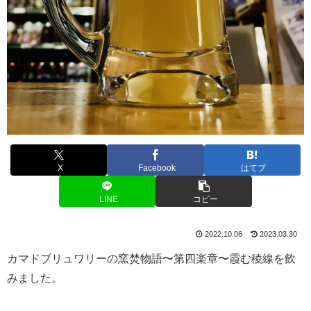
X
Facebook
はてブ
LINE
コピー
2022.10.06
2023.03.30
カマドブリュワリーの窯焚物語〜第四楽章〜霞む稜線を飲
みました。