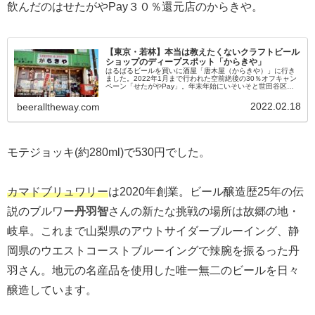
飲んだのはせたがやPay３０％還元店のからきや。
【東京・若林】本当は教えたくないクラフトビール
ショップのディープスポット「からきや」
はるばるビールを買いに酒屋「唐木屋（からきや）」に行き
ました。2022年1月まで行われた空前絶後の30％オフキャン
ペーン「せたがやPay」。年末年始にいそいそと世田谷区の
あらゆるクラフトビールの名店を駆け巡りました。そして、
たまりにたまった...
2022.02.18
beeralltheway.com
モテジョッキ(約280ml)で530円でした。
カマドブリュワリー
は2020年創業。ビール醸造歴25年の伝
説のブルワー
丹羽智
さんの新たな挑戦の場所は故郷の地・
岐阜。これまで山梨県のアウトサイダーブルーイング、静
岡県のウエストコーストブルーイングで辣腕を振るった丹
羽さん。地元の名産品を使用した唯一無二のビールを日々
醸造しています。