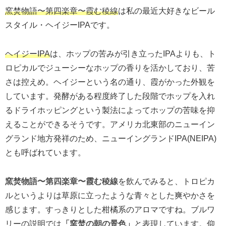
窯焚物語〜第四楽章〜霞む稜線
は私の最近大好きなビール
スタイル・ヘイジーIPAです。
ヘイジーIPA
は、ホップの苦みが引き立ったIPAよりも、ト
ロピカルでジューシーなホップの香りを活かしており、苦
さは控えめ。ヘイジーという名の通り、霞がかった外観を
しています。発酵がある程度終了した段階でホップを入れ
るドライホッピングという製法によってホップの苦味を抑
えることができるそうです。アメリカ北東部のニューイン
グランド地方発祥のため、ニューイングランドIPA(NEIPA)
とも呼ばれています。
窯焚物語〜第四楽章〜霞む稜線
を飲んでみると、トロピカ
ルというよりは草原に立ったような青々とした爽やかさを
感じます。すっきりとした柑橘系のアロマですね。ブルワ
リーの説明では
「窯焚の朝の景色」
と表現しています。仰