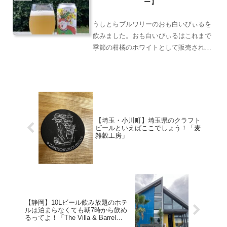
ー】
業するやいなや、押し...
うしとらブルワリーのおも白いびぃるを
飲みました。おも白いびぃるはこれまで
季節の柑橘のホワイトとして販売されて
いたビールだそうです。ポップなパッケ
ージ、名前でついつい手に取りたくなり
ます。外観は霞がかった綺麗な檸檬色で
す。グラスを鼻に近づける...
【埼玉・小川町】埼玉県のクラフト
ビールといえばここでしょう！「麦
雑穀工房」
【静岡】10Lビール飲み放題のホテ
ルは泊まらなくても朝7時から飲め
るってよ！「The Villa & Barrel
Lounge」