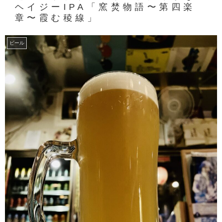
ヘイジーIPA「窯焚物語〜第四楽
章〜霞む稜線」
ビール