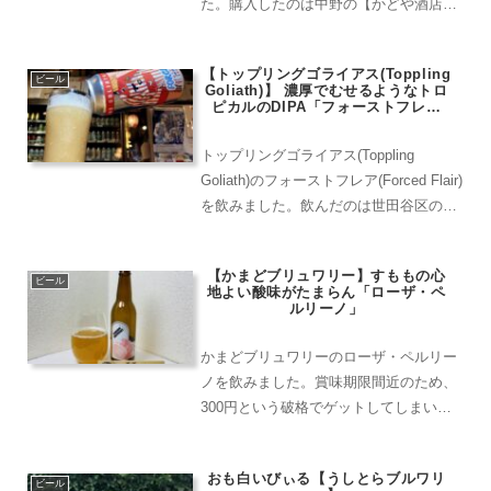
た。購入したのは中野の【かどや酒店】
です。瓶ビールパラダイスですので是
非！リーゲレ醸造所はドイツのバイエル
【トップリングゴライアス(Toppling
ン州南西部にあるアウグスブルク...
ビール
Goliath)】 濃厚でむせるようなトロ
ピカルのDIPA「フォーストフレア
(Forced Flair)」
トップリングゴライアス(Toppling
Goliath)のフォーストフレア(Forced Flair)
を飲みました。飲んだのは世田谷区のか
らきや。もはや自宅以上にくつろげる空
間かもしれません。賞味期限が近いとい
【かまどブリュワリー】すももの心
うことで半額の594円(！)...
ビール
地よい酸味がたまらん「ローザ・ペ
ルリーノ」
かまどブリュワリーのローザ・ペルリー
ノを飲みました。賞味期限間近のため、
300円という破格でゲットしてしまいま
した。かまどブリュワリーは岐阜県瑞浪
市釜戸町にＵターンした東 恵理子さんが
おも白いびぃる【うしとらブルワリ
立ち上げたブルワリー。２０２０年に創
ビール