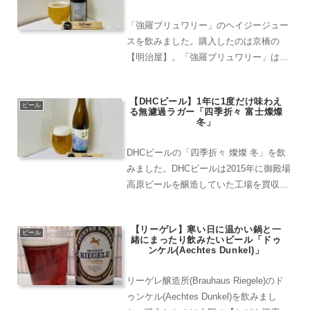
「強羅ブリュワリー」のヘイジージュー
スを飲みました。購入したのは京橋の
【明治屋】。「強羅ブリュワリー」は
2017年に箱根で開業。イトーダイニング
が運営しており、現地ではブリュワリー
【DHCビール】1年に1度だけ味わえ
レストランとして営業しています。早速
ビール
る無濾過ラガー「四季折々 富士燦燦
飲んでみましょう。外観は...
冬」
DHCビールの「四季折々 燦燦 冬」を飲
みました。DHCビールは2015年に御殿場
高原ビールを醸造していた工場を買収
し、誕生。化粧品などで有名なDHCです
が、クラフトビールまで手を広げるとは
【リーゲレ】寒い日に温かい鍋と一
さすが大企業。御殿場市の“市の鳥”「ク
ビール
緒にまったり飲みたいビール「ドゥ
ロツグミ」が...
ンケル(Aechtes Dunkel)」
リーゲレ醸造所(Brauhaus Riegele)のド
ゥンケル(Aechtes Dunkel)を飲みまし