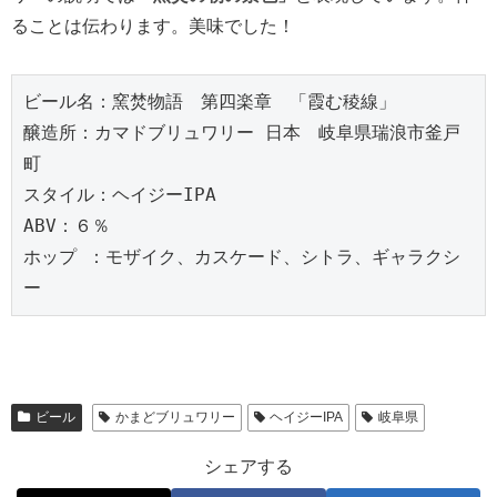
ることは伝わります。美味でした！
ビール名：窯焚物語　第四楽章　「霞む稜線」

醸造所：カマドブリュワリー 日本　岐阜県瑞浪市釜戸
町

スタイル：ヘイジーIPA

ABV：６％

ホップ ：モザイク、カスケード、シトラ、ギャラクシ
ー
ビール
かまどブリュワリー
ヘイジーIPA
岐阜県
シェアする