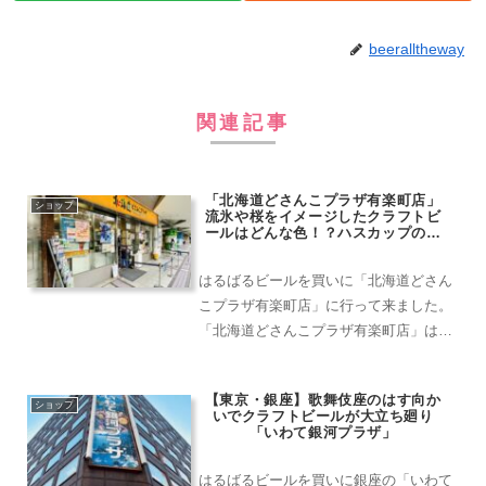
beeralltheway
関連記事
「北海道どさんこプラザ有楽町店」
ショップ
流氷や桜をイメージしたクラフトビ
ールはどんな色！？ハスカップのビ
ールはどんな味！？
はるばるビールを買いに「北海道どさん
こプラザ有楽町店」に行って来ました。
「北海道どさんこプラザ有楽町店」は東
京交通会館内にあります。この交通会館
には、複数のアンテナショップが混在
【東京・銀座】歌舞伎座のはす向か
し、アンテナショップダンジョンと言っ
ショップ
いでクラフトビールが大立ち廻り
ても過言ではありません。コ...
「いわて銀河プラザ」
はるばるビールを買いに銀座の「いわて