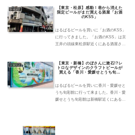
田駅南口から徒歩約5分と、複数の駅か
【東京・松原】感動！巷から消えた
らアクセスしやすい立地にあります。福
ショップ
限定ビールがまだ買える酒屋「お酒
島といえば、...
のKSS」
はるばるビールを買いに「お酒のKSS」
に行ってきました。「お酒のKSS」は京
王井の頭線東松原駅近くにある酒屋さ
ん。パッと見、酒屋さんだとわかりづら
いのですが、店先が喫煙スポットとなっ
【東京・新橋】のぼさんに漱石!?レ
ており、群れを成している愛煙家たちを
ショップ
トロなデザインのクラフトビールが
目印にするとよいかもし...
買える「香川・愛媛せとうち旬彩
館」
はるばるビールを買いに香川・愛媛せと
うち旬彩館に行って来ました。香川・愛
媛せとうち旬彩館は新橋駅近くにある香
川・愛媛のアンテナショップ。とっと
り・おかやま新橋館のはす向かいにあり
ます。サラリーマンの多い新橋ですが、
地元のフレッシュな特産品が...