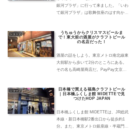
銀河プラザ」に行って来ました。「いわ
て銀河プラザ」は歌舞伎座のはす向かい
という好立地にある岩手県のアンテナシ
ョップ。2022年10月に24周年を迎える老
うちゅうからクリスマスビールま
舗です。こちらのお店では、観光案内や
ショップ
で！東大前の酒屋がクラフトビール
移住相談のブース...
の名店だった！
酒屋の話をしよう。東京メトロ南北線東
大前駅から歩いて2分のところにある。
その名も高崎屋商店だ。PayPay文京区
還元対象店というのも憎い。店の前を通
りかかると、まず目に飛び込んでくるの
日本橋で買える福島クラフトビール
が外に飾られたベルギービールのグラス
ショップ
｜日本橋ふくしま館 MIDETTEで見
の数々。「おや」と思...
つけたHOP JAPAN
日本橋ふくしま館 MIDETTEは、JR総武
本線・新日本橋駅2番出口から徒歩約1
分。また、東京メトロ銀座線・半蔵門線
の三越前駅A8出口から徒歩約3分、JR神