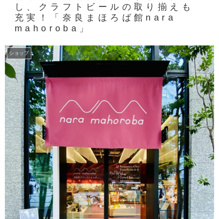
し、クラフトビールの取り揃えも
充実！「奈良まほろば館nara
mahoroba」
ショップ