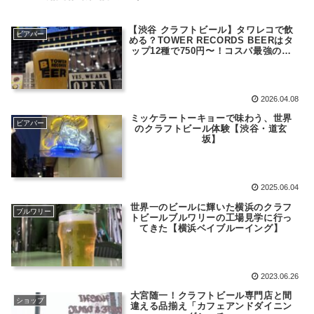
【渋谷 クラフトビール】タワレコで飲
ビアバー
める？TOWER RECORDS BEERはタ
ップ12種で750円〜！コスパ最強の穴
場スタンディングバー
2026.04.08
ミッケラートーキョーで味わう、世界
ビアバー
のクラフトビール体験【渋谷・道玄
坂】
2025.06.04
世界一のビールに輝いた横浜のクラフ
ブルワリー
トビールブルワリーの工場見学に行っ
てきた【横浜ベイブルーイング】
2023.06.26
大宮随一！クラフトビール専門店と間
ショップ
違える品揃え「カフェアンドダイニン