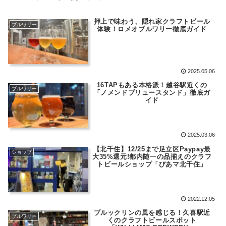
押上で味わう、隠れ家クラフトビール
ブルワリー
体験！ロメオブルワリー徹底ガイド
2025.05.06
16TAPもある本格派！越谷駅近くの
ブルワリー
「ノメンドブリュースタンド」徹底ガ
イド
2025.03.06
【北千住】12/25まで足立区Paypay最
ショップ
大35%還元!都内随一の品揃えのクラフ
トビールショップ「びあマ北千住」
2022.12.05
ブルックリンの風を感じる！久喜駅近
ブルワリー
くのクラフトビールスポット