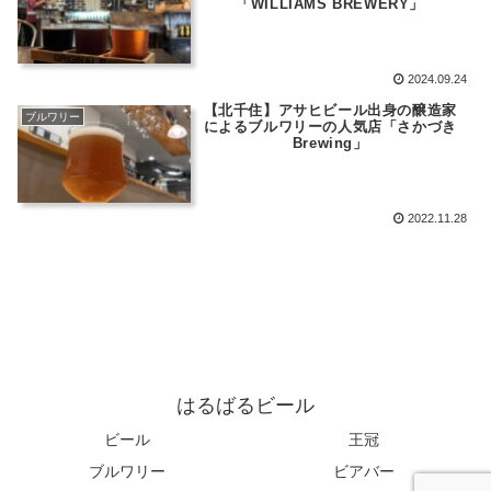
「WILLIAMS BREWERY」
2024.09.24
【北千住】アサヒビール出身の醸造家
ブルワリー
によるブルワリーの人気店「さかづき
Brewing」
2022.11.28
はるばるビール
ビール
王冠
ブルワリー
ビアバー