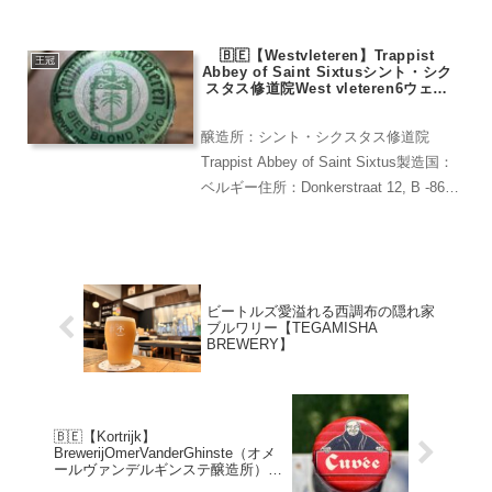
−１開業：2022年レア度：★★★★（都
内アンテナショップで購入)出雲多伎ブル
🇧🇪【Westvleteren】Trappist
ワリーは島根県出雲市に20...
王冠
Abbey of Saint Sixtusシント・シク
スタス修道院West vleteren6ウェス
トフレテン6
醸造所：シント・シクスタス修道院
Trappist Abbey of Saint Sixtus製造国：
ベルギー住所：Donkerstraat 12, B -8640
Westvleteren開業：1831年レア度：
★★★★★(現地でしか買えな...
ビートルズ愛溢れる西調布の隠れ家
ブルワリー【TEGAMISHA
BREWERY】
🇧🇪【Kortrijk】
BrewerijOmerVanderGhinste（オメ
ールヴァンデルギンステ醸造所）
CuvéedesJacobinsRouge (キュヴェ