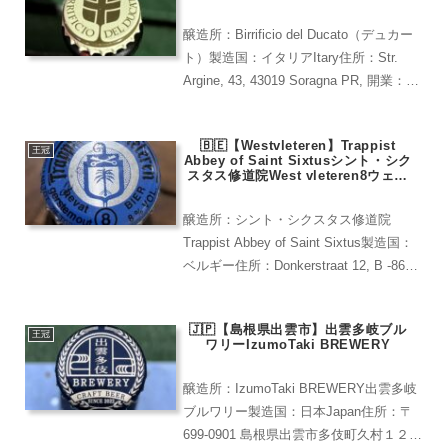
醸造所：Birrificio del Ducato（デュカー
ト）製造国：イタリアItary住所：Str.
Argine, 43, 43019 Soragna PR, 開業：２
００６年レア度：★★★★(通販と専門店
でしか見かけたことがない)B...
🇧🇪【Westvleteren】Trappist
王冠
Abbey of Saint Sixtusシント・シク
スタス修道院West vleteren8ウェス
トフレテン8
醸造所：シント・シクスタス修道院
Trappist Abbey of Saint Sixtus製造国：
ベルギー住所：Donkerstraat 12, B -8640
Westvleteren開業：1831年レア度：
★★★★★(現地でしか買えな...
🇯🇵【島根県出雲市】出雲多岐ブル
王冠
ワリーIzumoTaki BREWERY
醸造所：IzumoTaki BREWERY出雲多岐
ブルワリー製造国：日本Japan住所：〒
699-0901 島根県出雲市多伎町久村１２０