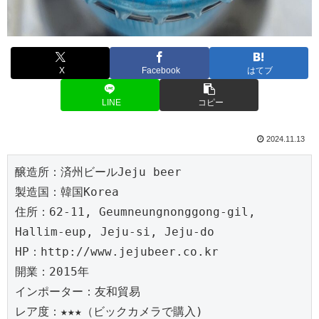
X
Facebook
はてブ
LINE
コピー
2024.11.13
醸造所：済州ビールJeju beer
製造国：韓国Korea
住所：62-11, Geumneungnonggong-gil, 
Hallim-eup, Jeju-si, Jeju-do
HP：http://www.jejubeer.co.kr
開業：2015年
インポーター：友和貿易
レア度：★★★（ビックカメラで購入)