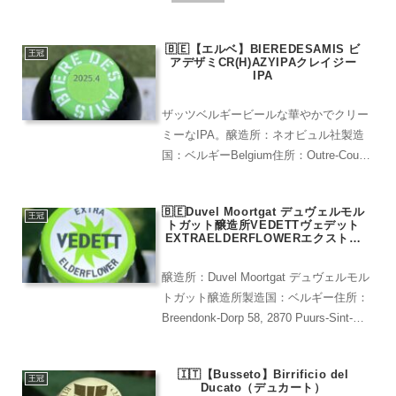
🇧🇪【エルベ】BIEREDESAMIS ビ
王冠
アデザミCR(H)AZYIPAクレイジー
IPA
ザッツベルギービールな華やかでクリー
ミーなIPA。醸造所：ネオビュル社製造
国：ベルギーBelgium住所：Outre-Cour
124/11, 4651 Herve, ベルギー開業：
1887年インポーター：湘南貿易レア度：
🇧🇪Duvel Moortgat デュヴェルモル
★★★(大きめの酒...
王冠
トガット醸造所VEDETTヴェデット
EXTRAELDERFLOWERエクストラ
エルダーフラワー
醸造所：Duvel Moortgat デュヴェルモル
トガット醸造所製造国：ベルギー住所：
Breendonk-Dorp 58, 2870 Puurs-Sint-
Amands開業：1871年レア度：★★(百貨
店などで比較的手に入りやすい)鼻を近...
🇮🇹【Busseto】Birrificio del
王冠
Ducato（デュカート）