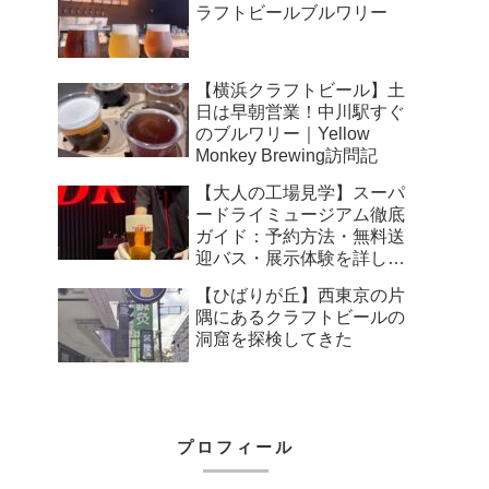
ラフトビールブルワリー
【横浜クラフトビール】土
日は早朝営業！中川駅すぐ
のブルワリー｜Yellow
Monkey Brewing訪問記
【大人の工場見学】スーパ
ードライミュージアム徹底
ガイド：予約方法・無料送
迎バス・展示体験を詳しく
解説
【ひばりが丘】西東京の片
隅にあるクラフトビールの
洞窟を探検してきた
プロフィール