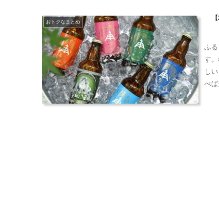
【
おトクなまとめ
ふる
す。
しい
べば