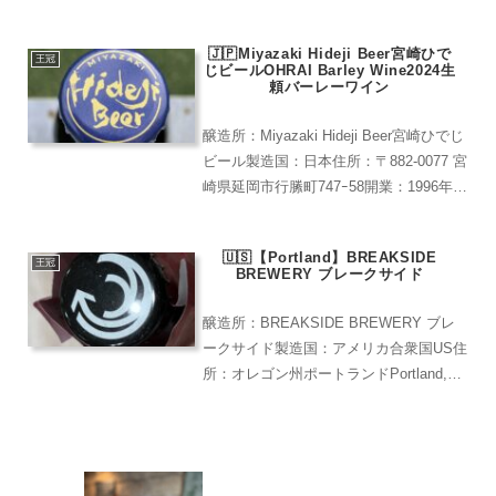
入）PremiumLager鼻を近づけると柔ら
かなコットンキャンディーのようなアロ
🇯🇵Miyazaki Hideji Beer宮崎ひで
マを感じる。苦味は控え...
王冠
じビールOHRAI Barley Wine2024生
頼バーレーワイン
醸造所：Miyazaki Hideji Beer宮崎ひでじ
ビール製造国：日本住所：〒882-0077 宮
崎県延岡市行縢町747ｰ58開業：1996年レ
ア度：★★★★(ビール専門店で購入可
能)ワールドベスト・ダークバーレイワイ
🇺🇸【Portland】BREAKSIDE
ン2024受賞の...
王冠
BREWERY ブレークサイド
醸造所：BREAKSIDE BREWERY ブレ
ークサイド製造国：アメリカ合衆国US住
所：オレゴン州ポートランドPortland,
OR 開業：2019年レア度：★★★★(通販
と専門店でしか見かけたことがない)オレ
ゴン州ポートランドのノース...