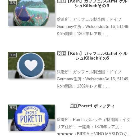
🇩🇪【Köln】ガッフェルGaffel ケル
ルシュ。宇佐美麦酒製造（...
王冠
シュKölschその３
醸造所：ガッフェル製造国：ドイツ
Germany住所：Welserstraße 16, 51149
Köln開業：1302年レア度：
★★★★★(限定パッケージのため)
🇩🇪【Köln】ガッフェルGaffel ケル
王冠
シュKölschその5
醸造所：ガッフェル製造国：ドイツ
Germany住所：Welserstraße 16, 51149
Köln開業：1302年レア度：
★★★★★(限定パッケージのため)
🇮🇹Poretti ポレッティ
王冠
醸造所：Poretti ポレッティ製造国：イタ
リア住所： ー開業：1876年レア度：
★★★★（BIRRA e VINO MASUYOで購