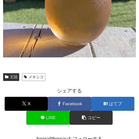
王冠
メキシコ
シェアする
X
Facebook
はてブ
LINE
コピー
beerallthewayをフォローする