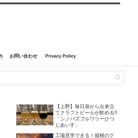
め
お問い合わせ
Privacy Policy
【上野】毎日昼から出来立
てクラフトビールが飲める!!
「シノバズブルワリーひつ
じあいす」
工場見学できる！箱根のク