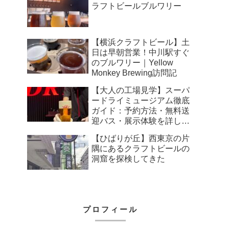
ラフトビールブルワリー
【横浜クラフトビール】土
日は早朝営業！中川駅すぐ
のブルワリー｜Yellow
Monkey Brewing訪問記
【大人の工場見学】スーパ
ードライミュージアム徹底
ガイド：予約方法・無料送
迎バス・展示体験を詳しく
解説
【ひばりが丘】西東京の片
隅にあるクラフトビールの
洞窟を探検してきた
プロフィール