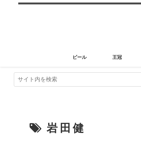
ビール
王冠
岩田健