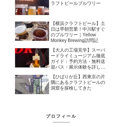
ラフトビールブルワリー
【横浜クラフトビール】土
日は早朝営業！中川駅すぐ
のブルワリー｜Yellow
Monkey Brewing訪問記
【大人の工場見学】スーパ
ードライミュージアム徹底
ガイド：予約方法・無料送
迎バス・展示体験を詳しく
解説
【ひばりが丘】西東京の片
隅にあるクラフトビールの
洞窟を探検してきた
プロフィール