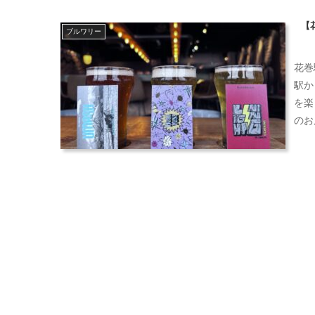
【
ブルワリー
花巻
駅か
を楽
のお