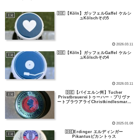
🇩🇪【Köln】ガッフェルGaffel ケルシ
王冠
ュKölschその5
2026.03.11
🇩🇪【Köln】ガッフェルGaffel ケルシ
王冠
ュKölschその4
2026.03.11
🇩🇪【バイエルン州】Tucher
王冠
Privatbrauereiトゥーハー・プリヴァ
ートブラウアライChristkindlesmarkt
クリストキントレスマルクト
2025.01.08
🇩🇪Erdinger エルディンガー
王冠
Pikantusピカントゥス