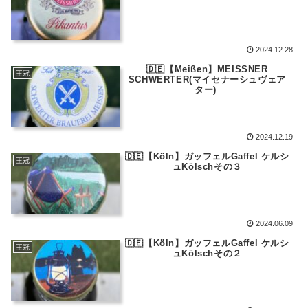
2024.12.28
🇩🇪【Meißen】MEISSNER
王冠
SCHWERTER(マイセナーシュヴェア
ター)
2024.12.19
🇩🇪【Köln】ガッフェルGaffel ケルシ
王冠
ュKölschその３
2024.06.09
🇩🇪【Köln】ガッフェルGaffel ケルシ
王冠
ュKölschその２