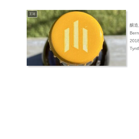
王冠
醸造
Be
20
Tynt