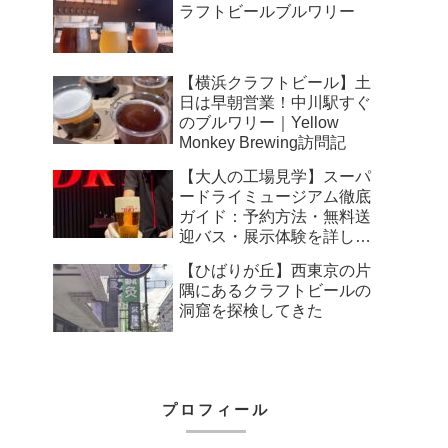
ラフトビールブルワリー
【横浜クラフトビール】土
日は早朝営業！中川駅すぐ
のブルワリー｜Yellow
Monkey Brewing訪問記
【大人の工場見学】スーパ
ードライミュージアム徹底
ガイド：予約方法・無料送
迎バス・展示体験を詳しく
解説
【ひばりが丘】西東京の片
隅にあるクラフトビールの
洞窟を探検してきた
プロフィール